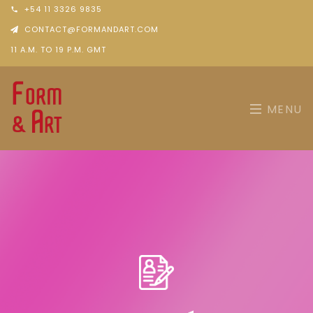
+54 11 3326 9835
CONTACT@FORMANDART.COM
11 A.M. TO 19 P.M. GMT
MENU