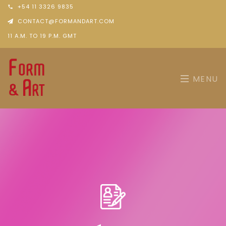
+54 11 3326 9835
CONTACT@FORMANDART.COM
11 A.M. TO 19 P.M. GMT
MENU