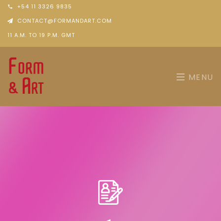
+54 11 3326 9835
CONTACT@FORMANDART.COM
11 A.M. TO 19 P.M. GMT
MENU