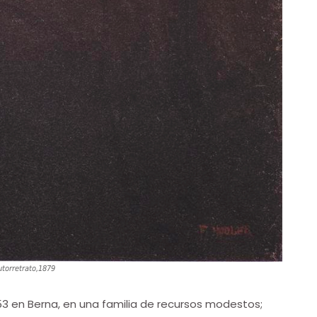
utorretrato,1879
53 en Berna, en una familia de recursos modestos;