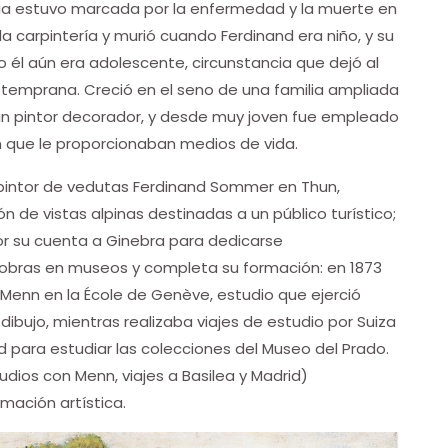
cia estuvo marcada por la enfermedad y la muerte en
 la carpintería y murió cuando Ferdinand era niño, y su
él aún era adolescente, circunstancia que dejó al
 temprana. Creció en el seno de una familia ampliada
un pintor decorador, y desde muy joven fue empleado
n que le proporcionaban medios de vida.
l pintor de vedutas Ferdinand Sommer en Thun,
n de vistas alpinas destinadas a un público turístico;
or su cuenta a Ginebra para dedicarse
 obras en museos y completa su formación: en 1873
nn en la École de Genève, estudio que ejerció
dibujo, mientras realizaba viajes de estudio por Suiza
d para estudiar las colecciones del Museo del Prado.
dios con Menn, viajes a Basilea y Madrid)
ación artística.