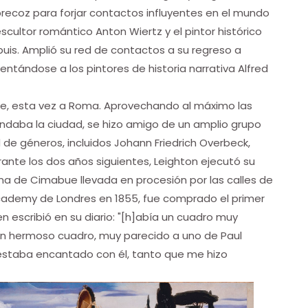
recoz para forjar contactos influyentes en el mundo
scultor romántico Anton Wiertz y el pintor histórico
puis. Amplió su red de contactos a su regreso a
sentándose a los pintores de historia narrativa Alfred
te, esta vez a Roma. Aprovechando al máximo las
rindaba la ciudad, se hizo amigo de un amplio grupo
de géneros, incluidos Johann Friedrich Overbeck,
nte los dos años siguientes, Leighton ejecutó su
na de Cimabue llevada en procesión por las calles de
 Academy de Londres en 1855, fue comprado el primer
ien escribió en su diario: "[h]abía un cuadro muy
un hermoso cuadro, muy parecido a uno de Paul
rt estaba encantado con él, tanto que me hizo