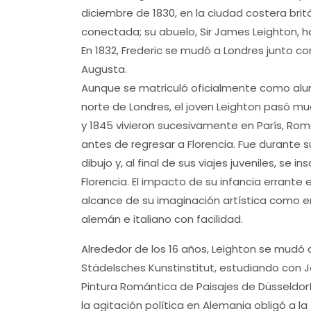
diciembre de 1830, en la ciudad costera brit
conectada; su abuelo, Sir James Leighton, h
En 1832, Frederic se mudó a Londres junto c
Augusta.
Aunque se matriculó oficialmente como alumn
norte de Londres, el joven Leighton pasó muc
y 1845 vivieron sucesivamente en París, Roma, 
antes de regresar a Florencia. Fue durante su
dibujo y, al final de sus viajes juveniles, se 
Florencia. El impacto de su infancia errante 
alcance de su imaginación artística como en 
alemán e italiano con facilidad.
Alrededor de los 16 años, Leighton se mudó c
Städelsches Kunstinstitut, estudiando con J
Pintura Romántica de Paisajes de Düsseldor
la agitación política en Alemania obligó a la