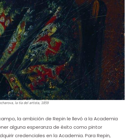
charova, la tía del artista, 1859
ampo, la ambición de Repin le llevó a la Academia
tener alguna esperanza de éxito como pintor
quirir credenciales en la Academia. Para Repin,