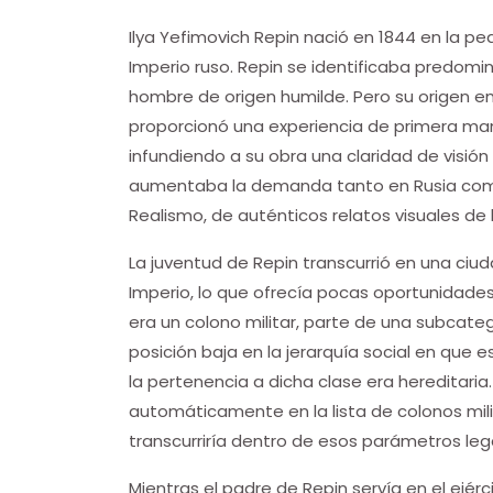
Ilya Yefimovich Repin nació en 1844 en la p
Imperio ruso. Repin se identificaba predo
hombre de origen humilde. Pero su origen em
proporcionó una experiencia de primera mano
infundiendo a su obra una claridad de visi
aumentaba la demanda tanto en Rusia como 
Realismo, de auténticos relatos visuales de l
La juventud de Repin transcurrió en una ciud
Imperio, lo que ofrecía pocas oportunidades
era un colono militar, parte de una subca
posición baja en la jerarquía social en que e
la pertenencia a dicha clase era hereditaria. P
automáticamente en la lista de colonos milit
transcurriría dentro de esos parámetros lega
Mientras el padre de Repin servía en el ejérci