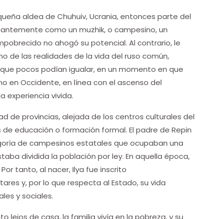
equeña aldea de Chuhuiv, Ucrania, entonces parte del
minantemente como un muzhik, o campesino, un
pobrecido no ahogó su potencial. Al contrario, le
 de las realidades de la vida del ruso común,
ón que pocos podían igualar, en un momento en que
en Occidente, en línea con el ascenso del
a experiencia vivida.
ad de provincias, alejada de los centros culturales del
 de educación o formación formal. El padre de Repin
tegoría de campesinos estatales que ocupaban una
staba dividida la población por ley. En aquella época,
or tanto, al nacer, Ilya fue inscrito
ares y, por lo que respecta al Estado, su vida
les y sociales.
to lejos de casa, la familia vivía en la pobreza, y su