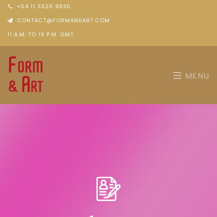
+54 11 3326 9835
CONTACT@FORMANDART.COM
11 A.M. TO 19 P.M. GMT
MENU