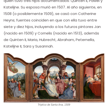
quien tuvo tres hijos documentados: Quinten II, Pawel y
Katelijne. Su esposa murió en 1507. Al año siguiente, en
1508 (o posiblemente 1509), se casó con Catherine
Heyns; fuentes coinciden en que con ella tuvo entre
siete y diez hijos, incluyendo a los futuros pintores Jan
(nacido en 1509) y Cornelis (nacido en 1513), además
de Quinten II, Maria, Hubrecht, Abraham, Peternella,
Katelijne II, Sara y Susannah.
Tríptico de Santa Ana, 1509